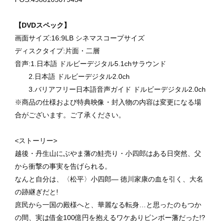
【DVDスペック】
画面サイズ:16:9LB シネマスコープサイズ
ディスクタイプ:片面・二層
音声:1.
日本語 ドルビーデジタル5.1chサラウンド
2.
日本語 ドルビーデジタル2.0ch
3.
バリアフリー日本語音声ガイド ドルビーデジタル2.0ch
※商品の仕様および特典映像・封入物の内容は変更になる場
合がございます。ご了承ください。
<ストーリー>
越後・丹生山にぶやま藩の鮭売り・小四郎はある日突然、父
から衝撃の事実を告げられる。
なんと自分は、〈松平〉小四郎― 徳川家康の血を引く、大名
の跡継ぎだと!
庶民から一国の殿様へと、華麗なる転身…と思ったのもつか
の間、実は借金100億円を抱えるワケありビンボー藩だった!?