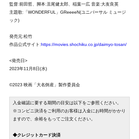
監督:前田哲、脚本:丑尾健太郎、稲葉一広 音楽:大友良英
主題歌:「WONDERFUL」GReeeeN(ユニバーサル ミュージ
ック)
発売元:松竹
作品公式サイト:
https://movies.shochiku.co.jp/daimyo-tosan/
<発売日>
2023年11月8日(水)
©2023 映画「大名倒産」製作委員会
入金確認に要する期間の目安は以下をご参照ください。
※コンビニ決済をご利用のお客様は入金にお時間がかかり
ますので、余裕をもってご注文ください。
◆クレジットカード決済